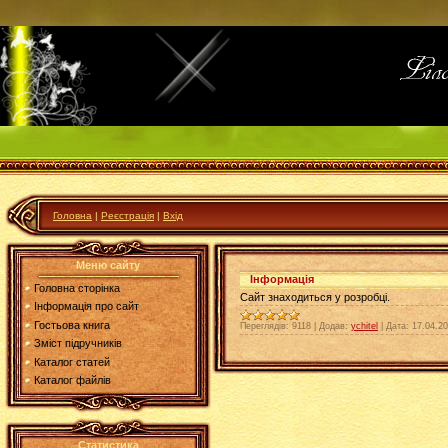
Головна
|
Реєстрація
|
Вхід
Меню сайту
Інформація
Головна сторінка
Сайт знаходиться у розробці.
Інформація про сайт
Гостьова книга
Переглядів:
9118
|
Додав:
ychitel
|
Дата:
17.04.2
Зміст підручників
Каталог статей
Каталог файлів
Статистика