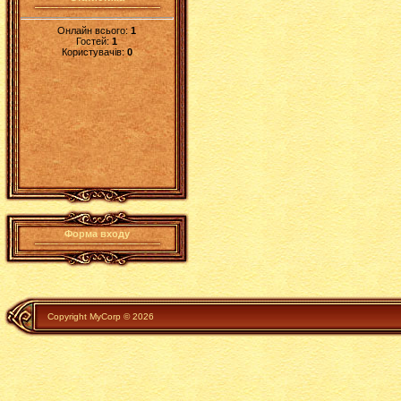
Онлайн всього:
1
Гостей:
1
Користувачів:
0
Форма входу
Copyright MyCorp © 2026